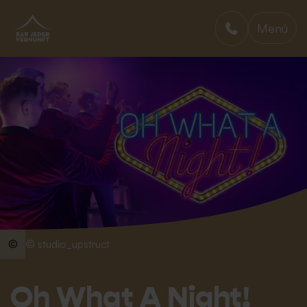
Menü
BAR JEDER VERNUNFT
© studio_upstruct
Oh What A Night!