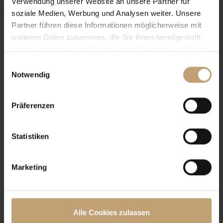
Verwendung unserer Website an unsere Partner für
20 Uhr
soziale Medien, Werbung und Analysen weiter. Unsere
Tickets
Partner führen diese Informationen möglicherweise mit
weiteren Daten zusammen, die Sie ihnen bereitgestellt
haben oder die sie im Rahmen Ihrer Nutzung der Dienste
gesammelt haben.
Einwilligungsauswahl
So
Notwendig
9.8.2026
19 Uhr
Präferenzen
Tickets
Statistiken
Di
Marketing
11.8.2026
20 Uhr
Tickets
Alle Cookies zulassen