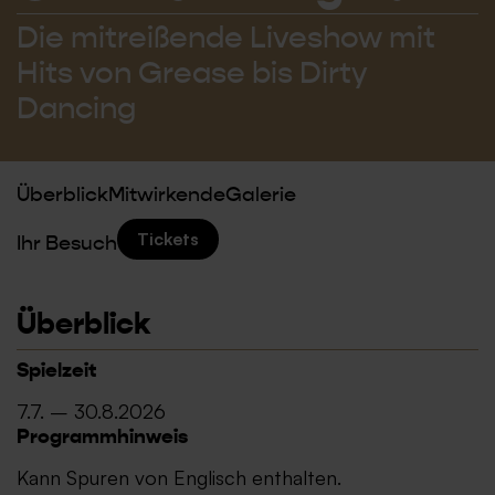
Die mitreißende Liveshow mit
Hits von Grease bis Dirty
Dancing
Überblick
Mitwirkende
Galerie
Tickets
Ihr Besuch
Überblick
Spielzeit
7.7. – 30.8.2026
Programmhinweis
Kann Spuren von Englisch enthalten.