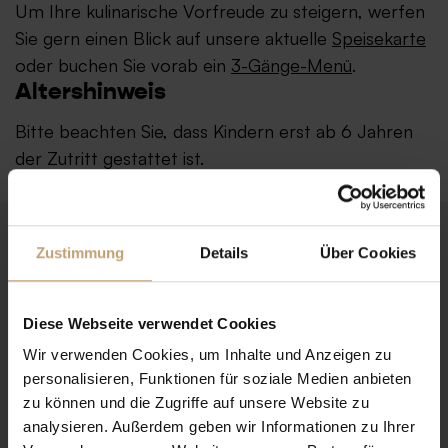
Um Ihre kulinarische Vorfreude zu steigern, werfen
Sie gern einen Blick auf unsere aktuelle
Speisekarte
oder buchen Sie vorab ein
3-Gänge-Menü
.
Altershinweis
Bitte beachten Sie, dass Kindern erst ab 6 Jahren
der Zutritt gestattet ist.
Tickets
Zustimmung
Details
Über Cookies
Ab 19,90 € bis 49,90 €
Ermäßigt
ab 12,50 € bis 18,50 €
Diese Webseite verwendet Cookies
Wir verwenden Cookies, um Inhalte und Anzeigen zu
personalisieren, Funktionen für soziale Medien anbieten
Sa
zu können und die Zugriffe auf unsere Website zu
analysieren. Außerdem geben wir Informationen zu Ihrer
8.8.2026