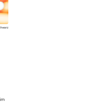
chwarz
 im