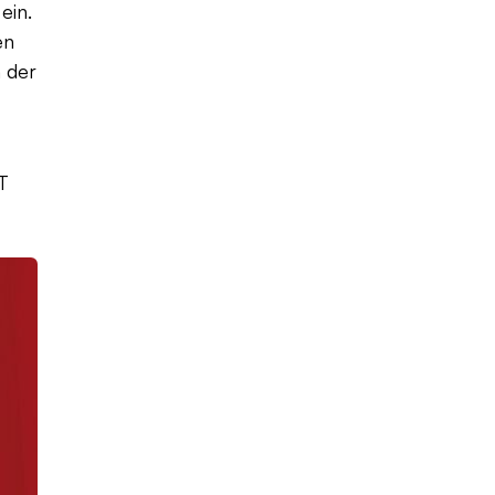
ein.
en
 der
T