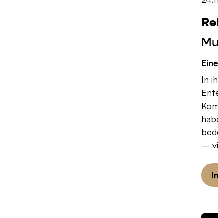
Re
Mu
Ein
In i
Ente
Komp
habe
bed
– vi
I