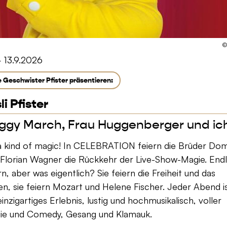
©
 13.9.2026
e Geschwister Pfister präsentieren:
li Pfister
ggy March, Frau Huggenberger und ic
 a kind of magic! In CELEBRATION feiern die Brüder Dom
Florian Wagner die Rückkehr der Live-Show-Magie. Endl
rn, aber was eigentlich? Sie feiern die Freiheit und das
n, sie feiern Mozart und Helene Fischer. Jeder Abend i
einzigartiges Erlebnis, lustig und hochmusikalisch, voller
ie und Comedy, Gesang und Klamauk.