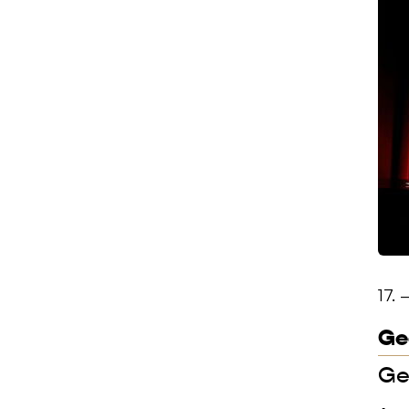
17. 
Ge
Ge