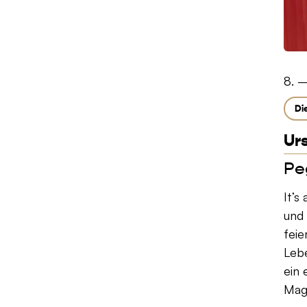
8. –
Di
Urs
Pe
It’s
und 
feie
Lebe
ein 
Mag