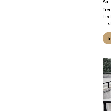
Am 
Freu
Lied
– da
I