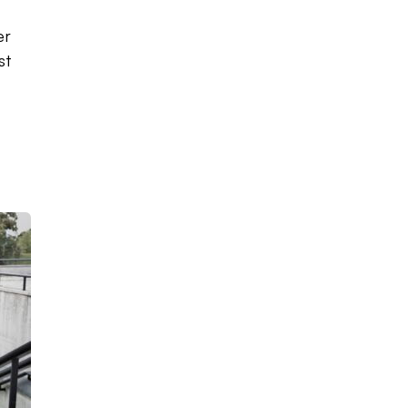
er
st