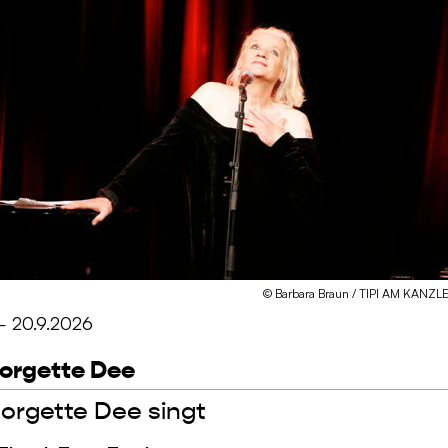
© Barbara Braun / TIPI AM KANZ
– 20.9.2026
orgette Dee
orgette Dee singt