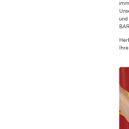
imm
Uns
und 
BAR
Herb
Ihr