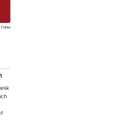
 Fokke
h
inik
ich
st