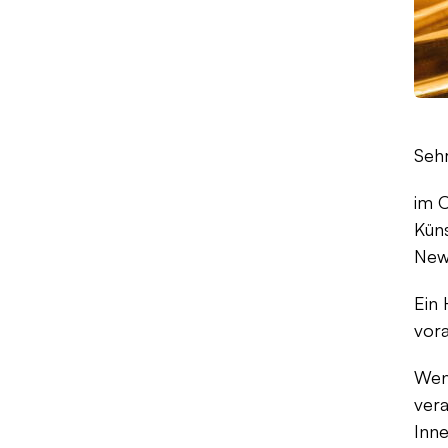
Sehr
im O
Küns
News
Ein
vora
Wenn
vera
Inn