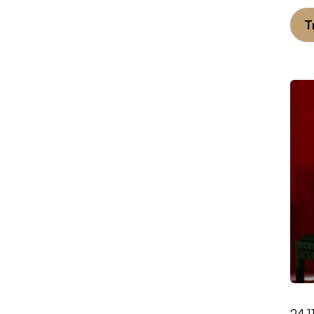
T
24.1