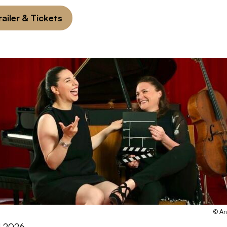
railer & Tickets
© An
1.2026