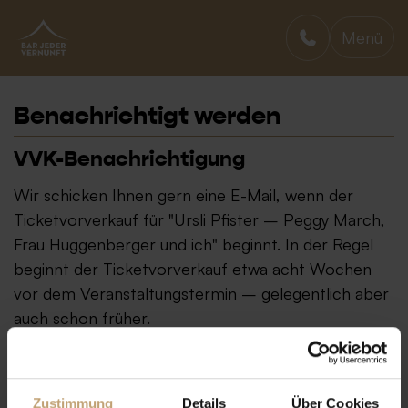
Menü
BAR JEDER VERNUNFT
Benachrichtigt werden
VVK-Benachrichtigung
Wir schicken Ihnen gern eine E-Mail, wenn der
Ticketvorverkauf für "Ursli Pfister – Peggy March,
Frau Huggenberger und ich" beginnt. In der Regel
beginnt der Ticketvorverkauf etwa acht Wochen
vor dem Veranstaltungstermin – gelegentlich aber
auch schon früher.
Zustimmung
Details
Über Cookies