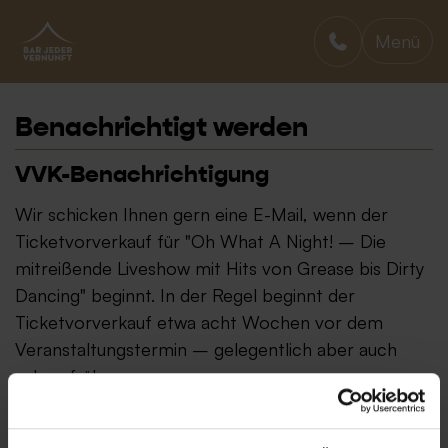
Menü
BAR JEDER VERNUNFT
Benachrichtigt werden
VVK-Benachrichtigung
Wir schicken Ihnen gern eine E-Mail, wenn der
Ticketvorverkauf für "Oh What A Night! – Die
mitreißende Liveshow mit Hits von Grease bis Dirty
Dancing" beginnt. In der Regel beginnt der
Ticketvorverkauf etwa acht Wochen vor dem
Veranstaltungstermin – gelegentlich aber auch
schon früher.