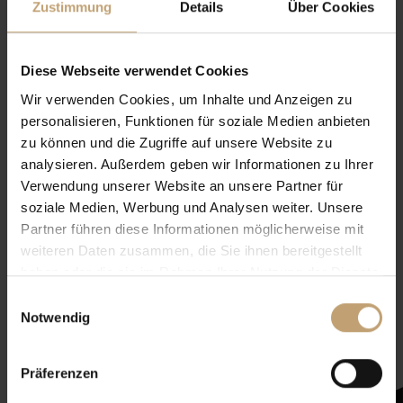
Zustimmung
Details
Über Cookies
Diese Webseite verwendet Cookies
Wir verwenden Cookies, um Inhalte und Anzeigen zu
personalisieren, Funktionen für soziale Medien anbieten
zu können und die Zugriffe auf unsere Website zu
analysieren. Außerdem geben wir Informationen zu Ihrer
Verwendung unserer Website an unsere Partner für
soziale Medien, Werbung und Analysen weiter. Unsere
Partner führen diese Informationen möglicherweise mit
weiteren Daten zusammen, die Sie ihnen bereitgestellt
haben oder die sie im Rahmen Ihrer Nutzung der Dienste
Newsletter mit
gesammelt haben.
Einwilligungsauswahl
Zeltenheitswert
Notwendig
Präferenzen
Newsletter abonnieren