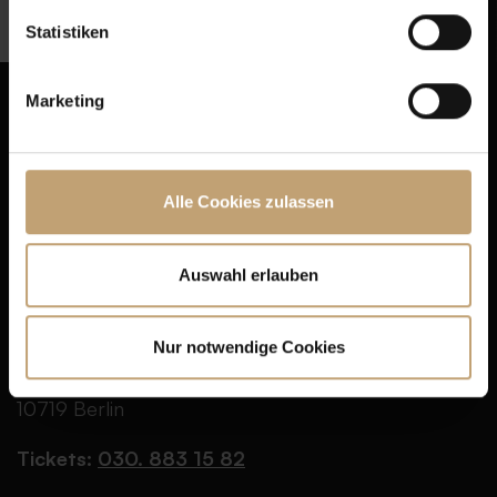
Statistiken
Marketing
Presse
AGB
Kontakt
Datenschutz
Alle Cookies zulassen
Jobs
Cookie-Einstellungen
FAQ
Impressum
Auswahl erlauben
Partner
BAR JEDER VERNUNFT
Nur notwendige Cookies
Schaperstr. 24
10719 Berlin
Tickets:
030. 883 15 82