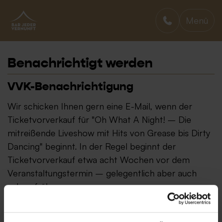
Menü
BAR JEDER VERNUNFT
Benachrichtigt werden
VVK-Benachrichtigung
Wir schicken Ihnen gern eine E-Mail, wenn der
Ticketvorverkauf für "Oh What A Night! – Die
mitreißende Liveshow mit Hits von Grease bis Dirty
Dancing" beginnt. In der Regel beginnt der
Ticketvorverkauf etwa acht Wochen vor dem
Veranstaltungstermin – gelegentlich aber auch
schon früher.