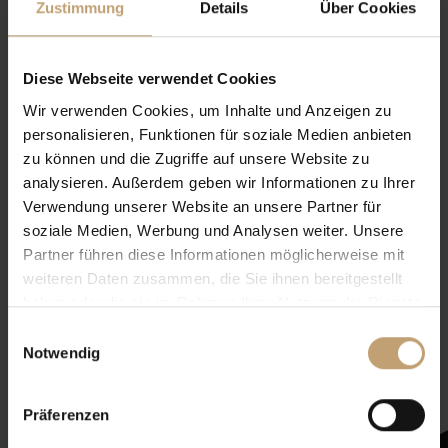
Zustimmung
Details
Über Cookies
Diese Webseite verwendet Cookies
Wir verwenden Cookies, um Inhalte und Anzeigen zu
personalisieren, Funktionen für soziale Medien anbieten
zu können und die Zugriffe auf unsere Website zu
analysieren. Außerdem geben wir Informationen zu Ihrer
Verwendung unserer Website an unsere Partner für
soziale Medien, Werbung und Analysen weiter. Unsere
Partner führen diese Informationen möglicherweise mit
weiteren Daten zusammen, die Sie ihnen bereitgestellt
haben oder die sie im Rahmen Ihrer Nutzung der Dienste
Newsletter mit
gesammelt haben.
Einwilligungsauswahl
Zeltenheitswert
Notwendig
Präferenzen
Newsletter abonnieren