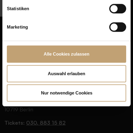
Statistiken
Marketing
Presse
AGB
Kontakt
Datenschutz
Alle Cookies zulassen
Jobs
Cookie-Einstellungen
FAQ
Impressum
Auswahl erlauben
Partner
BAR JEDER VERNUNFT
Nur notwendige Cookies
Schaperstr. 24
10719 Berlin
Tickets:
030. 883 15 82